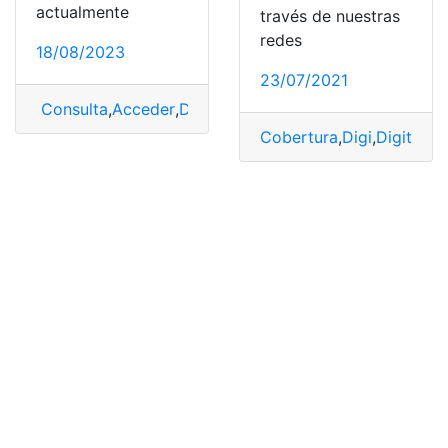
actualmente
través de nuestras
redes
18/08/2023
23/07/2021
Consulta
,
Acceder
,
Digi
,
dispositivo
,
pantalla
,
Router
Cobertura
,
Digi
,
Digital
,
Fi