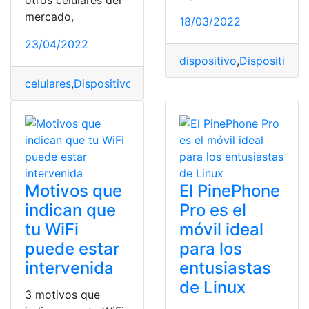
otros celulares del
mercado,
18/03/2022
23/04/2022
dispositivo
,
Dispositivos
,
celulares
,
Dispositivos
,
Huawei P50
,
Huawei P50 Pro
,
me
Motivos que
El PinePhone
indican que
Pro es el
tu WiFi
móvil ideal
puede estar
para los
intervenida
entusiastas
de Linux
3 motivos que