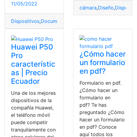
11/05/2022
cámara
,
Diseño
,
Dispositi
Dispositivos
,
Documentos
,
documentos requeridos
,
esc
Huawei P50
¿Cómo hacer
Pro
un formulario
característic
en pdf?
as | Precio
Ecuador
Formulario en pdf.
¿Cómo hacer un
Una de los mejores
formulario en
dispositivos de la
pdf? Te has
compañía Huawei,
preguntado ¿Cómo
el teléfono móvil
hacer un formulario
puede competir
en pdf? Conoce
tranquilamente con
aquí todos los