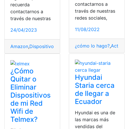
contactarnos a
recuerda
través de nuestras
contactarnos a
redes sociales,
través de nuestras
11/08/2022
24/04/2023
¿cómo lo hago?
,
Actualiz
Amazon
,
Dispositivos
,
Fire
,
Fire TV
,
HBO
,
HBO Max
,
Instal
¿Cómo
Hyundai
Quitar o
Staria cerca
Eliminar
de llegar a
Dispositivos
Ecuador
de mi Red
Wifi de
Hyundai es una de
Telmex?
las marcas más
vendidas del