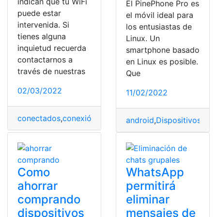
indican que tu WiFi
El PinePhone Pro es
puede estar
el móvil ideal para
intervenida. Si
los entusiastas de
tienes alguna
Linux. Un
inquietud recuerda
smartphone basado
contactarnos a
en Linux es posible.
través de nuestras
Que
02/03/2022
11/02/2022
conectados
,
conexión
,
Dispositivos
,
Internet
,
intervenida
android
,
Dispositivos
,
Lin
Como
WhatsApp
ahorrar
permitirá
comprando
eliminar
dispositivos
mensajes de