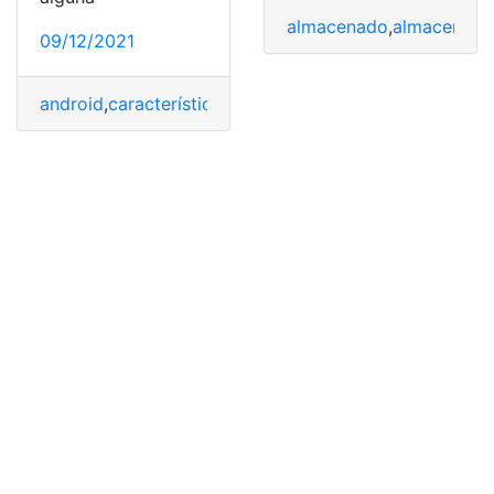
almacenado
,
almacenami
09/12/2021
android
,
características
,
desarrollo
,
dispositivo
,
Disposit