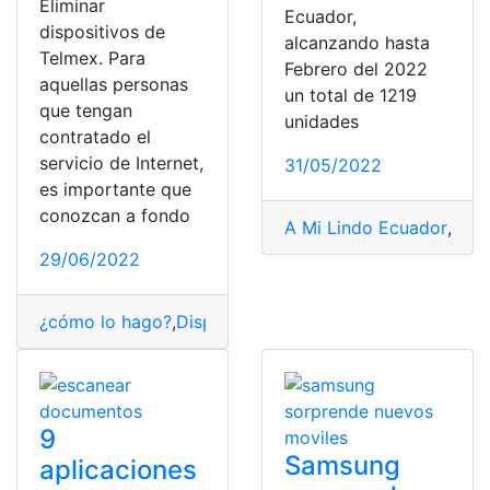
Eliminar
Ecuador,
dispositivos de
alcanzando hasta
Telmex. Para
Febrero del 2022
aquellas personas
un total de 1219
que tengan
unidades
contratado el
servicio de Internet,
31/05/2022
es importante que
conozcan a fondo
A Mi Lindo Ecuador
,
Disp
29/06/2022
¿cómo lo hago?
,
Dispositivos
,
Mexico
,
Telmex
,
WiFi
9
Samsung
aplicaciones