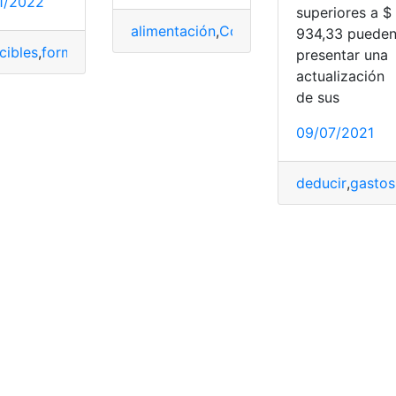
1/2022
superiores a $
alimentación
,
Consejos
,
consumo
,
costo
,
934,33 puede
cibles
,
formularios
,
gastos
,
Gastos Deducibles
,
Gastos Person
presentar una
actualización
Gastos Personales
,
Herramientas Ecuador
de sus
09/07/2021
deducir
,
gastos
ales
,
SRI
,
tarifas
,
Vencimientos