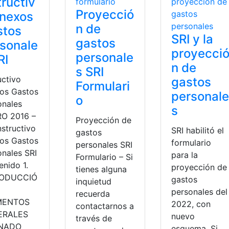
tructiv
Proyecció
Anexos
n de
stos
SRI y la
gastos
sonale
proyecci
personale
RI
n de
s SRI
uctivo
gastos
Formulari
os Gastos
personale
o
onales
s
O 2016 –
Proyección de
nstructivo
SRI habilitó el
gastos
os Gastos
formulario
personales SRI
onales SRI
para la
Formulario – Si
enido 1.
proyección de
tienes alguna
RODUCCIÓ
gastos
inquietud
personales del
recuerda
MENTOS
2022, con
contactarnos a
ERALES
nuevo
través de
ENADO
esquema. Si