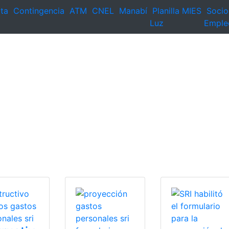
ta
Contingencia
ATM
CNEL
Manabí
Planilla
MIES
Socio
Luz
Emple