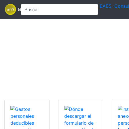
EAES
Consul
ari7