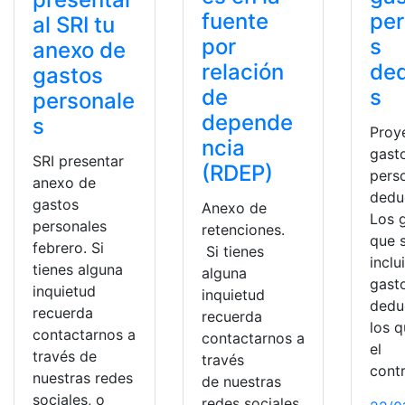
fuente
per
al SRI tu
por
s
anexo de
relación
ded
gastos
de
s
personale
depende
s
Proy
ncia
gast
SRI presentar
(RDEP)
pers
anexo de
dedu
gastos
Anexo de
Los 
personales
retenciones.
que 
febrero. Si
Si tienes
incl
tienes alguna
alguna
gast
inquietud
inquietud
dedu
recuerda
recuerda
los 
contactarnos a
contactarnos a
el
través de
través
cont
nuestras redes
de nuestras
sociales, o
redes sociales,