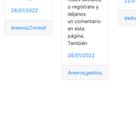
22/0
o regístrate y
28/01/2022
déjanos
dedu
un comentario
Anexos
,
Consultas
,
Ecuador
,
gastos
,
Gastos Deducibles
,
en esta
página.
También
28/01/2022
Anexos
,
gastos
,
Gastos Person