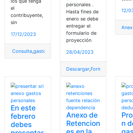
los que tenga
personales .
el
12/0
Hasta fines de
contribuyente,
enero se debe
sin
entregar el
Anex
formulario de
17/12/2023
proyección
Consulta
,
gastos
,
Gastos Deducibles
,
Gastos Personale
28/04/2023
Descargar
,
Formulario
,
gastos
,
En este
Anexo de
Pro
febrero
Retencion
n d
debes
es en la
ga
presentar