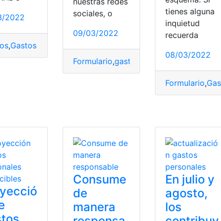
nuestras redes
tienes alguna
sociales, o
3/2022
inquietud
09/03/2022
recuerda
os
,
Gastos Personales
,
Guías para Servicios en Línea
,
instruc
08/03/2022
Formulario
,
gastos
,
Gastos Personales
,
pe
Formulario
,
Gas
s
Gastos Personales
,
proyección
,
Proyección de Gastos Perso
Consume
En julio y
yecció
de
agosto,
e
manera
los
stos
responsa
contribuy