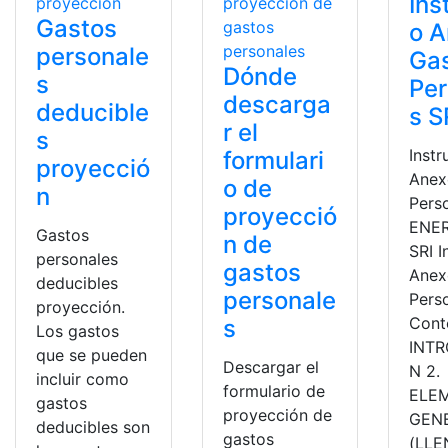
Ins
Gastos
o 
personale
Ga
Dónde
s
Per
descarga
deducible
s S
r el
s
Instr
formulari
proyecció
Anex
o de
n
Pers
proyecció
ENER
Gastos
n de
SRI I
personales
gastos
Anex
deducibles
personale
Pers
proyección.
Cont
s
Los gastos
INT
que se pueden
Descargar el
N 2.
incluir como
formulario de
ELE
gastos
proyección de
GEN
deducibles son
gastos
(LL