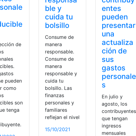
sonale
ble y
entes
cuida tu
pueden
ucible
bolsillo
presentar
una
Consume de
actualiza
ección de
manera
ción de
os
responsable.
sus
onales
Consume de
cibles.
manera
gastos
gastos
responsable y
personale
se pueden
cuida tu
s
uir como
bolsillo. Las
os
finanzas
En julio y
cibles son
personales y
agosto, los
que tenga
familiares
contribuyentes
reflejan el nivel
que tengan
ribuyente.
ingresos
15/10/2021
mensuales