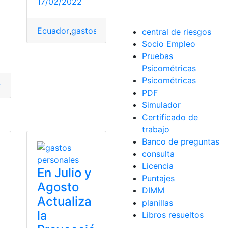
17/02/2022
Ecuador
,
gastos
,
Gastos Personales
,
impuesto
,
impu
central de riesgos
Socio Empleo
tivo
,
SRI
Pruebas
rsonales
,
proyección
,
SRI
Psicométricas
Psicométricas
tos Personales
,
nuevo esquema
,
Proyección de Gastos Pers
PDF
Simulador
Certificado de
nales
trabajo
Banco de preguntas
consulta
Licencia
En Julio y
Puntajes
Agosto
DIMM
Actualiza
planillas
la
Libros resueltos