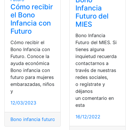
Cómo recibir
Infancia
el Bono
Futuro del
Infancia con
MIES
Futuro
Bono Infancia
Cómo recibir el
Futuro del MIES. Si
Bono Infancia con
tienes alguna
Futuro. Conoce la
inquietud recuerda
ayuda económica
contactarnos a
Bono infancia con
través de nuestras
futuro para mujeres
redes sociales,
embarazadas, niños
o regístrate y
y
déjanos
un comentario en
12/03/2023
esta
16/12/2022
Bono infancia futuro
,
Bono infancia futuro del MIES
,
Ec