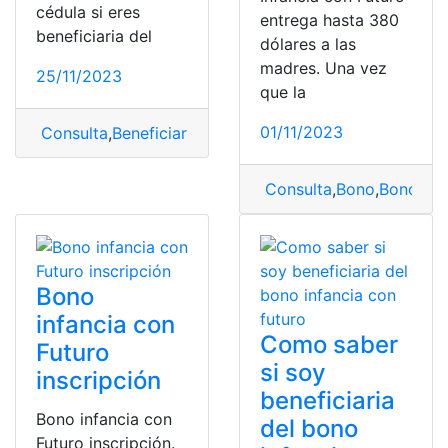
cédula si eres
entrega hasta 380
beneficiaria del
dólares a las
madres. Una vez
25/11/2023
que la
01/11/2023
Consulta
,
Beneficiario
,
beneficiario del bono
,
Bono infan
Consulta
,
Bono
,
Bono inf
Bono
infancia con
Como saber
Futuro
si soy
inscripción
beneficiaria
Bono infancia con
del bono
Futuro inscripción.