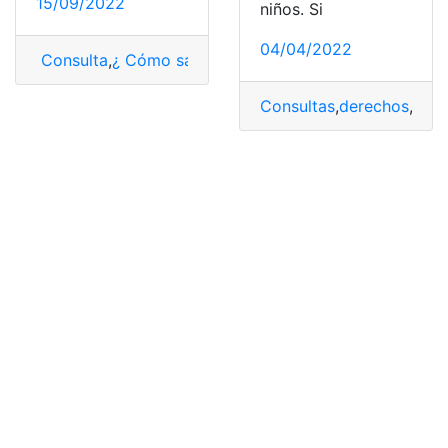
15/09/2022
niños. Si
04/04/2022
Consulta
,
¿ Cómo saber?
,
Bono
,
Infancia
,
Niños
Consultas
,
derechos
,
Fund