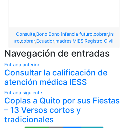
Consulta
,
Bono
,
Bono infancia futuro
,
cobrar
,
Infancia
on futuro
,
cobrar
,
Ecuador
,
madres
,
MIES
,
Registro Civil
Navegación de entradas
Entrada anterior
Consultar la calificación de
atención médica IESS
Entrada siguiente
Coplas a Quito por sus Fiestas
– 13 Versos cortos y
tradicionales