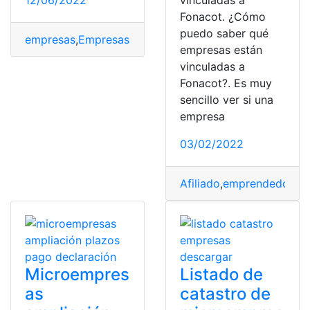
12/06/2022
vinculadas a
Fonacot. ¿Cómo
puedo saber qué
empresas
,
Empresas Automotrices
,
formularios
,
Formula
empresas están
vinculadas a
Fonacot?. Es muy
sencillo ver si una
empresa
03/02/2022
Afiliado
,
emprendedores
,
Microempres
Listado de
as
catastro de