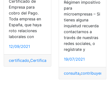
Certificado de
Régimen impositivo
Empresa para
para
cobro del Pago.
microempresas – Si
Toda empresa en
tienes alguna
España, que haya
inquietud recuerda
roto relaciones
contactarnos a
laborales con
través de nuestras
redes sociales, o
12/09/2021
regístrate y
19/07/2021
certificado
,
Certificados
,
Cobros
,
emprendedores
,
Empre
consulta
,
contribuyente
,
E