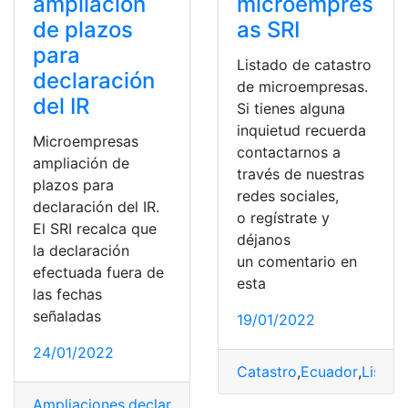
ampliación
microempres
de plazos
as SRI
para
Listado de catastro
declaración
de microempresas.
del IR
Si tienes alguna
inquietud recuerda
Microempresas
contactarnos a
ampliación de
través de nuestras
plazos para
redes sociales,
declaración del IR.
o regístrate y
El SRI recalca que
déjanos
la declaración
un comentario en
efectuada fuera de
esta
las fechas
señaladas
19/01/2022
24/01/2022
Catastro
,
Ecuador
,
Listad
Ampliaciones
,
declaración de impuestos
,
impuesto a la 