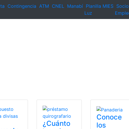
ta
Contingencia
ATM
CNEL
Manabí
Planilla
MIES
Socio
Luz
Emple
Conoce
¿Cuánto
los