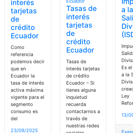
Im
interés
Tasas de
a l
tarjetas
interés
Sal
de
tarjetas
Div
crédito
de
(IS
Ecuador
crédito
Impu
Como
Ecuador
Sali
referencia
Divis
podemos decir
Tasas de
Es e
que en
interés tarjetas
a la 
Ecuador la
de crédito
Divis
tasa de interés
Ecuador – Si
crea
activa máxima
tienes alguna
Ley
vigente para el
inquietud
Refo
segmento
recuerda
consumo es
contactarnos a
13/0
del
través de
nuestras redes
23/09/2025
Exen
sociales,