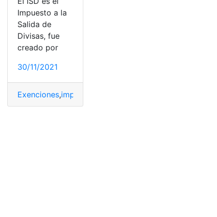
El ISD es el
Impuesto a la
Salida de
Divisas, fue
creado por
30/11/2021
Exenciones
,
impuesto
,
Salida de divisas
,
SRI
,
Tasas