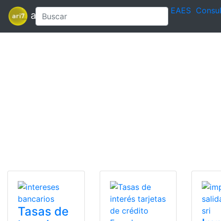
EAES
Consul
ari7
Tasas de