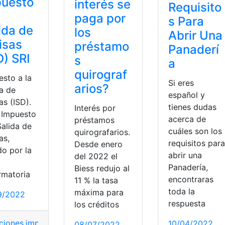
puesto
interés se
Requisito
a
paga por
s Para
ida de
los
Abrir Una
isas
préstamo
Panaderí
D) SRI
s
a
quirograf
esto a la
Si eres
arios?
da de
español y
as (ISD).
tienes dudas
Interés por
l Impuesto
acerca de
préstamos
Salida de
cuáles son los
quirografarios.
as,
requisitos para
Desde enero
do por la
abrir una
del 2022 el
Panadería,
Biess redujo al
rmatoria
encontraras
11 % la tasa
toda la
máxima para
9/2022
respuesta
los créditos
ciones
,
impuesto
,
Salida de divisas
,
SRI
,
Tasas
10/04/2022
08/07/2022