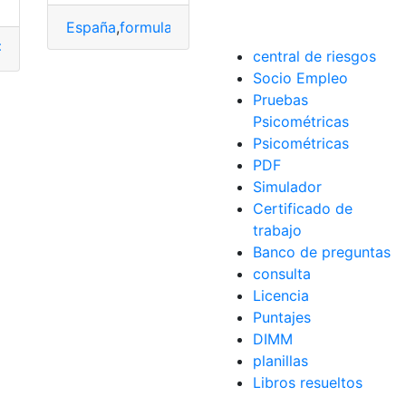
España
,
formulario 046
,
hacienda pública
,
liquidac
Panadería
,
Requisitos
,
requisitos mínimos
,
Tasas
,
tipos de lice
irografario
,
Tasas
central de riesgos
Socio Empleo
Pruebas
Psicométricas
Psicométricas
PDF
Simulador
Certificado de
trabajo
Banco de preguntas
consulta
Licencia
Puntajes
DIMM
planillas
Libros resueltos