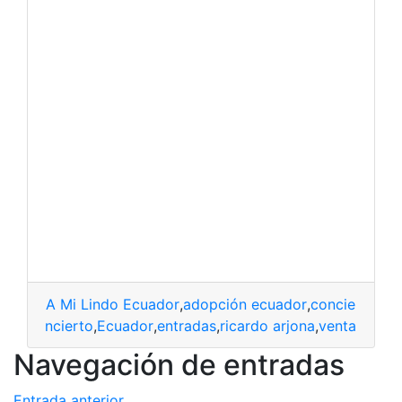
A Mi Lindo Ecuador
,
adopción ecuador
,
concierto
,
ent
concierto
,
Ecuador
,
entradas
,
ricardo arjona
,
venta
Navegación de entradas
Entrada anterior