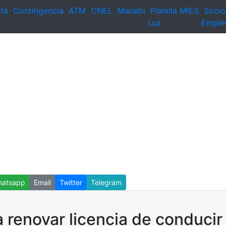
ta
Contingencia
ATM
CNEL
Manabí
Planilla
MIES
Socio
Luz
Emple
atsapp
Email
Twitter
Telegram
 renovar licencia de conducir