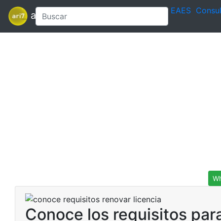
EAES
Consul
ari7
Wh
Conoce los requisitos para