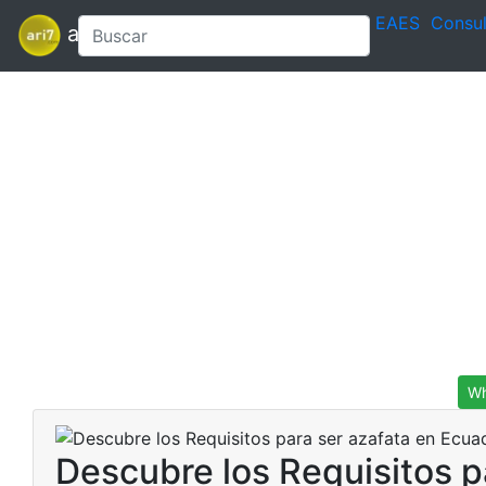
EAES
Consul
ari7
Wh
Descubre los Requisitos p