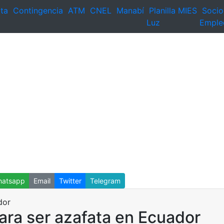
ta
Contingencia
ATM
CNEL
Manabí
Planilla
MIES
Socio
Luz
Emple
atsapp
Email
Twitter
Telegram
ara ser azafata en Ecuador