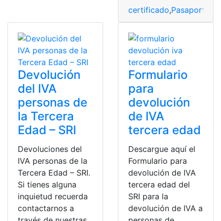
certificado
,
Pasaporte
,
tr
Devolución
Formulario
del IVA
para
personas de
devolución
la Tercera
de IVA
Edad – SRI
tercera edad
Devoluciones del
Descargue aquí el
IVA personas de la
Formulario para
Tercera Edad – SRI.
devolución de IVA
Si tienes alguna
tercera edad del
inquietud recuerda
SRI para la
contactarnos a
devolución de IVA a
través de nuestras
personas de