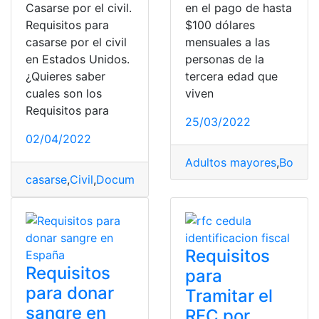
Casarse por el civil.
en el pago de hasta
Requisitos para
$100 dólares
casarse por el civil
mensuales a las
en Estados Unidos.
personas de la
¿Quieres saber
tercera edad que
cuales son los
viven
Requisitos para
25/03/2022
02/04/2022
Adultos mayores
,
Bono d
casarse
,
Civil
,
Documentos
,
Estados Unidos
,
Requisitos
Requisitos
Requisitos
para
para donar
Tramitar el
sangre en
RFC por