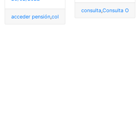
consulta
,
Consulta Online
acceder pensión
,
colombia
,
cotizadas
,
Edad
,
pensionars