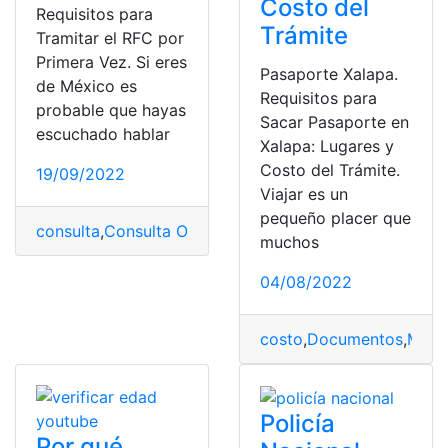
Costo del
Requisitos para
Trámite
Tramitar el RFC por
Primera Vez. Si eres
Pasaporte Xalapa.
de México es
Requisitos para
probable que hayas
Sacar Pasaporte en
escuchado hablar
Xalapa: Lugares y
Costo del Trámite.
19/09/2022
Viajar es un
pequeño placer que
consulta
,
Consulta Online
,
proceso
,
Registro Federal de
muchos
04/08/2022
costo
,
Documentos
,
Méxi
Policía
Por qué