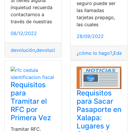
Si tienes alguna
seguro puede ser
inquietud recuerda
las llamadas
contactarnos a
tarjetas prepago,
través de nuestras
las cuales
08/12/2022
28/09/2022
devolución
,
devolución del iva
,
devoluciones
,
Personas
,
¿cómo lo hago?
,
Edad
,
hi
Requisitos
para
Requisitos
Tramitar el
para Sacar
RFC por
Pasaporte en
Primera Vez
Xalapa:
Lugares y
Tramitar RFC.