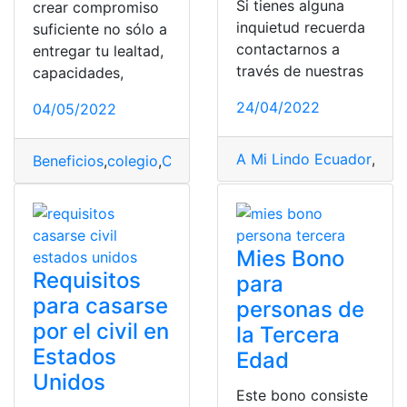
Si tienes alguna
crear compromiso
inquietud recuerda
suficiente no sólo a
contactarnos a
entregar tu lealtad,
través de nuestras
capacidades,
24/04/2022
04/05/2022
A Mi Lindo Ecuador
,
Banc
Beneficios
,
colegio
,
Colegio Militar
,
Documentos
,
docume
Mies Bono
Requisitos
para
para casarse
personas de
por el civil en
la Tercera
Estados
Edad
Unidos
Este bono consiste