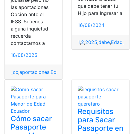
jubilarse pero no
que debe tener tú
las aportaciones
Hijo para Ingresar a
Opción ante el
IESS. Si tienes
16/08/2024
alguna inquietud
recuerda
1
,
2
,
2025
,
debe
,
Edad
,
EGB
contactarnos a
18/08/2025
_cc
,
aportaciones
,
Edad
,
iess
,
Jubilarse
,
opción
Requisitos
Cómo sacar
para Sacar
Pasaporte
Pasaporte en