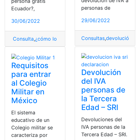
devolución de IVA a
persona gratis
personas de
Ecuador?,
29/06/2022
30/06/2022
Consultas
,
devolución
,
de
Consulta
,
¿cómo lo hago?
,
Ecuador
,
Fecha de nacimien
Requisitos
Devolución
para entrar
del IVA
al Colegio
personas de
Militar en
la Tercera
México
Edad – SRI
El sistema
Devoluciones del
educativo de un
IVA personas de la
Colegio militar se
Tercera Edad – SRI.
caracteriza por