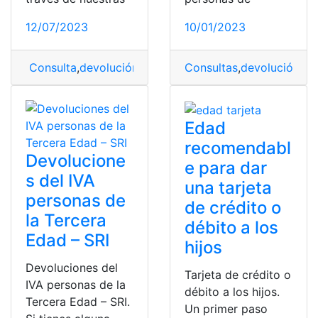
12/07/2023
10/01/2023
Consulta
,
devolución
,
devolución del iva
Consultas
,
,
devolución
IVA
,
Tercera e
,
de
Edad
recomendabl
Devolucione
e para dar
s del IVA
una tarjeta
personas de
de crédito o
la Tercera
débito a los
Edad – SRI
hijos
Devoluciones del
Tarjeta de crédito o
IVA personas de la
débito a los hijos.
Tercera Edad – SRI.
Un primer paso