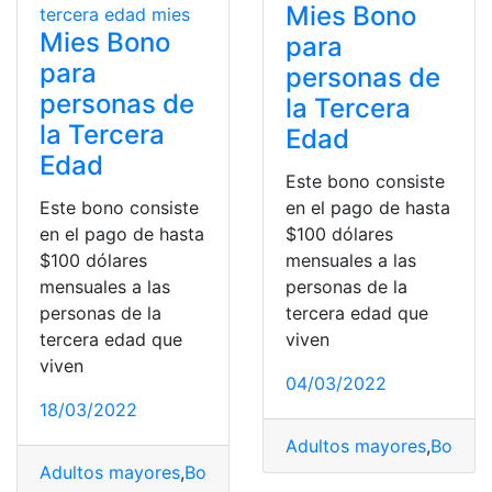
Mies Bono
Mies Bono
para
para
personas de
personas de
la Tercera
la Tercera
Edad
Edad
Este bono consiste
Este bono consiste
en el pago de hasta
en el pago de hasta
$100 dólares
$100 dólares
mensuales a las
mensuales a las
personas de la
personas de la
tercera edad que
tercera edad que
viven
viven
04/03/2022
18/03/2022
Adultos mayores
,
Bono
,
B
Adultos mayores
,
Bono de Desarrollo Humano
,
Cédula
,