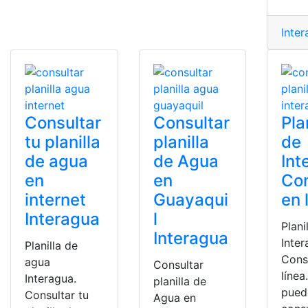
Inte
Consultar
Consultar
Pla
tu planilla
planilla
de
de agua
de Agua
Int
en
en
Con
internet
Guayaqui
en 
Interagua
l
Plani
Interagua
Inter
Planilla de
Cons
agua
Consultar
líne
Interagua.
planilla de
pued
Consultar tu
Agua en