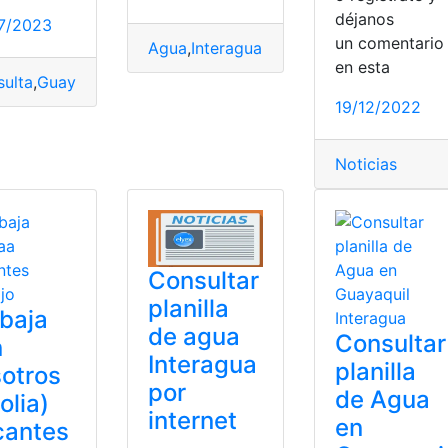
déjanos
7/2023
un comentari
Agua
,
Interagua
,
Internet
,
planilla
,
top2
en esta
ulta
,
Guayaquil
,
Interagua
,
online
,
Planilla de agua
19/12/2022
ar
,
consultar planilla
,
Interagua
,
Planilla de agua
,
planillas
Noticias
Consultar
planilla
baja
de agua
Consultar
n
Interagua
planilla
otros
por
de Agua
olia)
internet
en
cantes