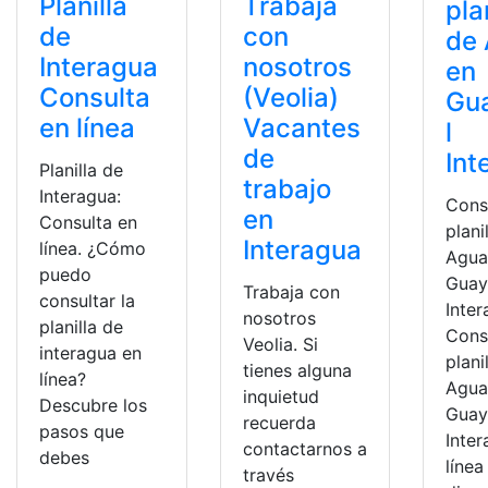
Planilla
Trabaja
pla
de
con
de
Interagua
nosotros
en
Consulta
(Veolia)
Gu
en línea
Vacantes
l
de
Int
Planilla de
trabajo
Interagua:
Cons
en
Consulta en
plani
Interagua
línea. ¿Cómo
Agua
puedo
Guay
Trabaja con
consultar la
Inter
nosotros
planilla de
Consu
Veolia. Si
interagua en
plani
tienes alguna
línea?
Agua
inquietud
Descubre los
Guay
recuerda
pasos que
Inte
contactarnos a
debes
línea
través