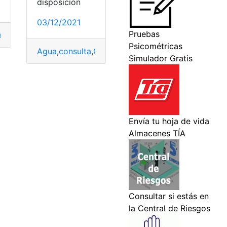
disposición
03/12/2021
ador
,
Interagua
,
Planilla de agua
,
planillas
agua
Agua
,
consulta
,
Guayaquil
,
planillas
,
top2
 con nosotros
,
Trabajadores
,
Trabajo