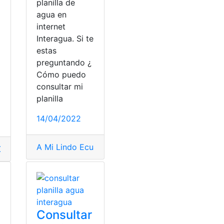
planilla de
agua en
internet
Interagua. Si te
estas
preguntando ¿
Cómo puedo
consultar mi
planilla
14/04/2022
A Mi Lindo Ecuador
,
Consulta Online
,
Consultas
,
Co
solidario
lla
Consultas
,
Planilla de agua
,
Consultas Online
,
planillas
,
Planillas eléctricas
,
sist
Consultar