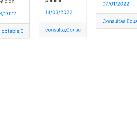
planilla
osición
07/01/2022
14/03/2022
3/2022
Consultas
,
Ecu
consulta
,
Consulta Online
,
Ecuador
,
Inter
 potable
,
Consultas
,
Guayaquil
,
planillas
,
top2
trabajo
,
oferta de trabajo
,
ofertas
,
ofertas de empleo
,
trabaja