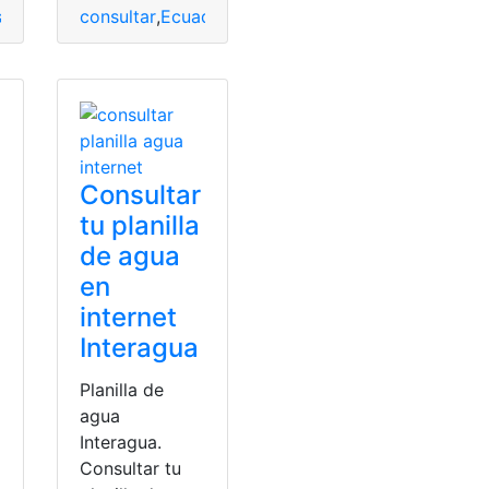
ulta Online
consultar
,
Interagua
,
Ecuador
,
planilla
,
,
Guayaquil
Planilla de agua
,
Interagua
,
Planilla d
acantes
Consultar
tu planilla
de agua
en
internet
Interagua
Planilla de
agua
Interagua.
Consultar tu