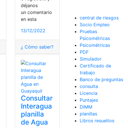
déjanos
o
un comentario
central de riesgos
en esta
Socio Empleo
13/12/2022
Pruebas
Psicométricas
Psicométricas
¿ Cómo saber?
,
¿cómo lo hago?
,
consulta
,
Ecuador
PDF
Simulador
Certificado de
trabajo
Banco de preguntas
consulta
Licencia
Consultar
Puntajes
Interagua
DIMM
planilla
planillas
Libros resueltos
de Agua