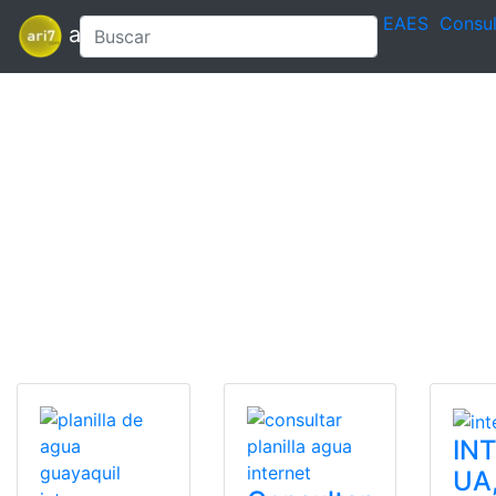
EAES
Consul
ari7
IN
UA