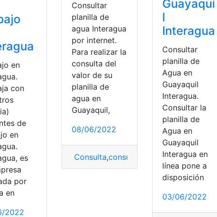
Guayaqui
Consultar
l
bajo
planilla de
Interagua
agua Interagua
por internet.
eragua
Consultar
Para realizar la
planilla de
consulta del
ajo en
Agua en
valor de su
agua.
Guayaquil
planilla de
aja con
Interagua.
agua en
tros
Consultar la
Guayaquil,
ia)
planilla de
ntes de
08/06/2022
Agua en
jo en
Guayaquil
agua.
Interagua en
Consulta
,
consulta
,
consulta de causas
,
agua, es
línea pone a
mpresa
disposición
ada por
a en
03/06/2022
anilla de agua
,
planillas
aquil
,
planillas
,
top2
6/2022