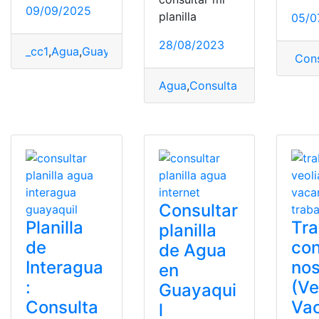
09/09/2025
planilla
05/0
28/08/2023
_cc1
,
Agua
,
Guayaquil
,
Interagua
,
Internet
,
planillas
Cons
Agua
,
Consulta Online
,
consult
Consultar
Planilla
Tra
planilla
de
co
de Agua
Interagua
nos
en
:
(Ve
Guayaqui
Consulta
Va
l