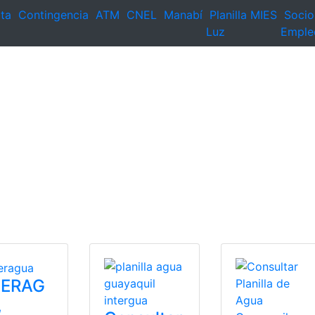
ta
Contingencia
ATM
CNEL
Manabí
Planilla
MIES
Socio
Luz
Emple
TERAG
,