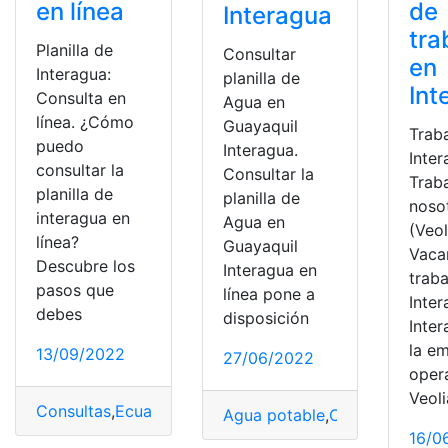
en línea
de
Interagua
tra
Planilla de
Consultar
en
Interagua:
planilla de
Int
Consulta en
Agua en
línea. ¿Cómo
Guayaquil
Trab
puedo
Interagua.
Inter
consultar la
Consultar la
Trab
planilla de
planilla de
noso
interagua en
Agua en
(Veol
línea?
Guayaquil
Vaca
Descubre los
Interagua en
traba
pasos que
línea pone a
Inter
debes
disposición
Inter
la e
13/09/2022
27/06/2022
oper
Veoli
Consultas
,
Ecuador
,
Herramientas Ecuador
,
Interagua
,
Pl
Agua potable
,
Consultas
,
Guay
16/0