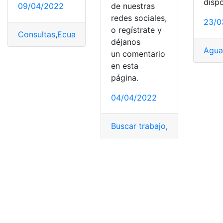
disp
09/04/2022
de nuestras
redes sociales,
23/0
o regístrate y
Consultas
,
Ecuador
,
Interagua
,
Planilla de agua
,
planillas
déjanos
Agua
un comentario
en esta
página.
04/04/2022
Buscar trabajo
,
Entrevista de 