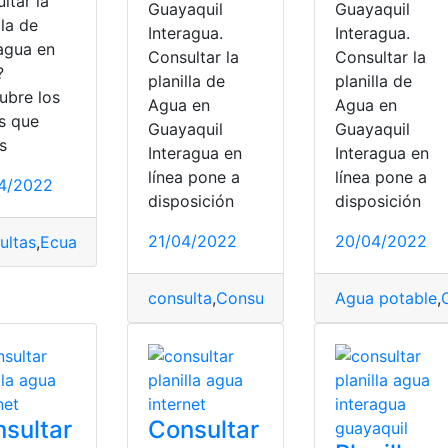
ltar la
Guayaquil
Guayaquil
lla de
Interagua.
Interagua.
ragua en
Consultar la
Consultar la
?
planilla de
planilla de
ubre los
Agua en
Agua en
s que
Guayaquil
Guayaquil
s
Interagua en
Interagua en
línea pone a
línea pone a
4/2022
disposición
disposición
21/04/2022
20/04/2022
ultas
,
Ecuador
,
Interagua
,
Planilla de agua
,
planillas
agua
,
Planilla de agua
,
planillas
Quito
,
Agua potable
,
AGUAPEN
consulta
,
Consulta Online
,
Ecuador productivo
Agua potable
,
Interagua
,
Ecuador 
,
plani
,
sultar
Consultar