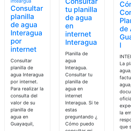
Consultar
Có
Consultar
tu planilla
Con
planilla
de agua
Pla
de agua
en
de
Interagua
internet
Gu
por
Interagua
l
internet
Planilla de
INTE
Consultar
agua
La pl
planilla de
Interagua.
agua
agua Interagua
Consultar tu
factu
por internet.
planilla de
agua
Para realizar la
agua en
docu
consulta del
internet
ofici
valor de su
Interagua. Si te
expe
planilla de
estas
la e
agua en
preguntando ¿
resp
Guayaquil,
Cómo puedo
que 
consultar mi