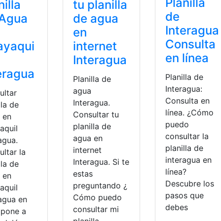
Planilla
nilla
tu planilla
de
 Agua
de agua
Interagua
en
Consulta
ayaqui
internet
en línea
Interagua
eragua
Planilla de
Planilla de
Interagua:
agua
ultar
Consulta en
Interagua.
lla de
línea. ¿Cómo
Consultar tu
 en
puedo
planilla de
aquil
consultar la
agua en
agua.
planilla de
internet
ltar la
interagua en
Interagua. Si te
lla de
línea?
estas
 en
Descubre los
preguntando ¿
aquil
pasos que
Cómo puedo
ragua en
debes
consultar mi
 pone a