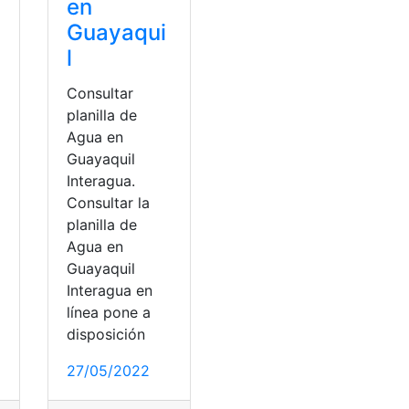
en
Guayaqui
l
Consultar
planilla de
Agua en
Guayaquil
Interagua.
Consultar la
planilla de
Agua en
Guayaquil
Interagua en
Consulta de Denuncia
,
Consulta de empleos
línea pone a
disposición
27/05/2022