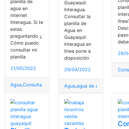
consu
planilla de
Guayaquil
plani
agua en
Interagua.
inte
internet
Consultar la
línea
Interagua. Si te
planilla de
Desc
estas
Agua en
paso
preguntando ¿
Guayaquil
debe
Cómo puedo
Interagua en
consultar mi
línea pone a
29/0
planilla
disposición
21/05/2022
29/04/2022
Cons
Agua
,
Consulta Online
,
consultar
,
consultar planilla
,
Inter
Agua
,
agua de arroz
,
Agua en 
Con