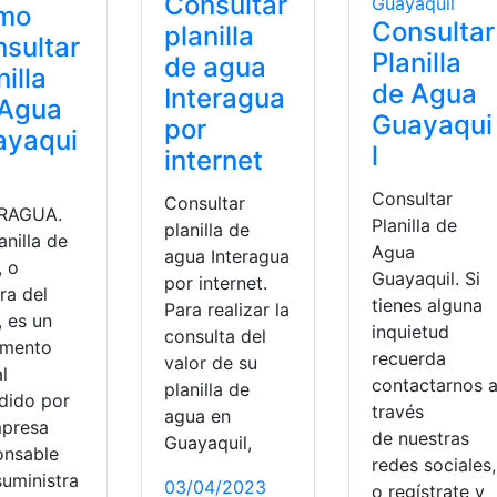
Consultar
mo
Consultar
planilla
sultar
Planilla
de agua
nilla
de Agua
Interagua
 Agua
Guayaqui
por
ayaqui
l
internet
Consultar
Consultar
RAGUA.
Planilla de
planilla de
anilla de
Agua
agua Interagua
, o
Guayaquil. Si
por internet.
ra del
tienes alguna
Para realizar la
, es un
inquietud
consulta del
mento
recuerda
valor de su
al
contactarnos 
planilla de
dido por
través
agua en
mpresa
de nuestras
Guayaquil,
onsable
redes sociales,
suministra
03/04/2023
o regístrate y