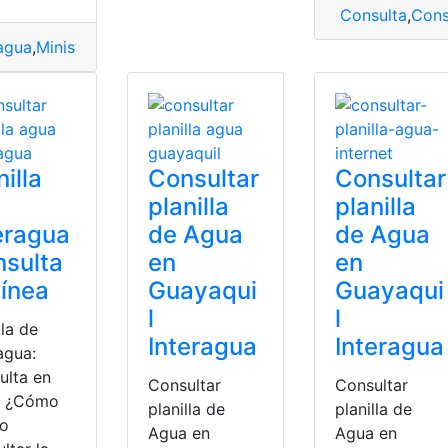
Consulta
,
Cons
ragua
,
Ministerio de trabajo
,
Ofertas de Trabajo
,
Teletrabajo
,
v
nilla
Consultar
Consultar
planilla
planilla
eragua
de Agua
de Agua
sulta
en
en
línea
Guayaqui
Guayaqui
l
l
lla de
Interagua
Interagua
agua:
ulta en
Consultar
Consultar
a. ¿Cómo
planilla de
planilla de
o
Agua en
Agua en