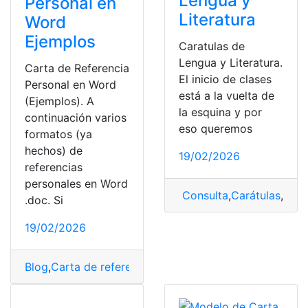
Lengua y
Personal en
Literatura
Word
Ejemplos
Caratulas de
Lengua y Literatura.
Carta de Referencia
El inicio de clases
Personal en Word
está a la vuelta de
(Ejemplos). A
la esquina y por
continuación varios
eso queremos
formatos (ya
hechos) de
19/02/2026
referencias
personales en Word
Consulta
,
Carátulas
,
leng
.doc. Si
19/02/2026
Blog
,
Carta de referencia
,
Herramientas Ecuador
,
Word