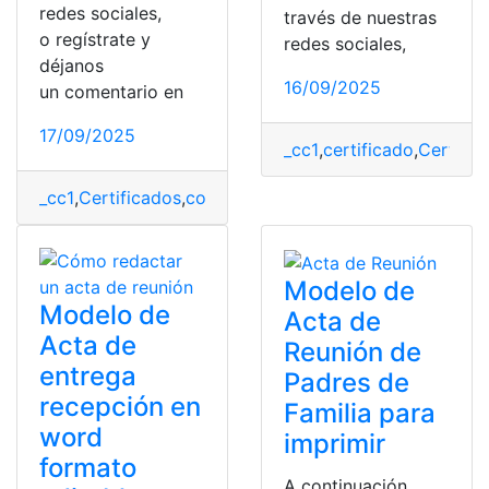
redes sociales,
través de nuestras
o regístrate y
redes sociales,
déjanos
16/09/2025
un comentario en
17/09/2025
_cc1
,
certificado
,
Certific
_cc1
,
Certificados
,
comerciales
,
Ejemplos
,
Word
Modelo de
Modelo de
Acta de
Acta de
Reunión de
entrega
Padres de
recepción en
Familia para
word
imprimir
formato
A continuación,