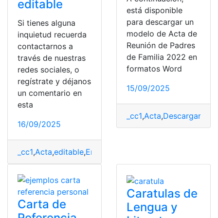
editable
está disponible
para descargar un
Si tienes alguna
modelo de Acta de
inquietud recuerda
Reunión de Padres
contactarnos a
de Familia 2022 en
través de nuestras
formatos Word
redes sociales, o
regístrate y déjanos
15/09/2025
un comentario en
esta
_cc1
,
Acta
,
Descargar
,
padr
16/09/2025
_cc1
,
Acta
,
editable
,
Entrega
,
Formato
,
Modelo
,
recepción
,
Caratulas de
Carta de
Lengua y
Referencia