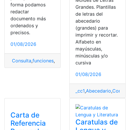
Moldes de Letras
forma podamos
Grandes. Plantillas
redactar
de letras del
documento más
abecedario
ordenados y
(grandes) para
precisos.
imprimir y recortar.
Alfabeto en
01/08/2026
mayúsculas,
minúsculas y/o
Consulta
,
funciones
,
grandes
,
microsoft word
,
partes
,
Pr
cursiva
01/08/2026
_cc1
,
Abecedario
,
Consult
Carta de
Caratulas de
Referencia