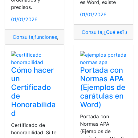
es Word, existe
precisos.
01/01/2026
01/01/2026
Consulta
,
¿Qué es?
,
elem
Consulta
,
funciones
,
partes
,
tecnología
,
Word
Cómo hacer
Portada con
un
Normas APA
Certificado
(Ejemplos de
de
carátulas en
Honorabilida
Word)
d
Portada con
Normas APA
Certificado de
(Ejemplos de
honorabilidad. Si te