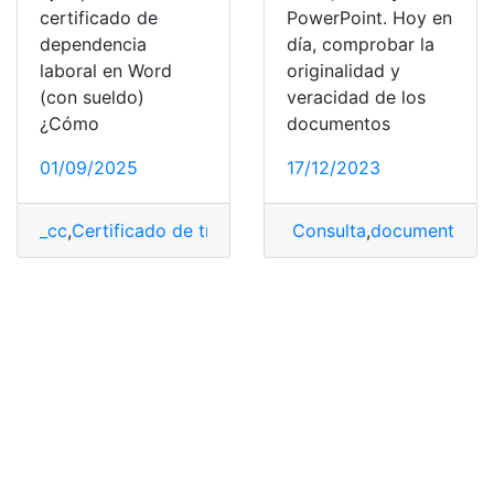
certificado de
PowerPoint. Hoy en
dependencia
día, comprobar la
laboral en Word
originalidad y
(con sueldo)
veracidad de los
¿Cómo
documentos
01/09/2025
17/12/2023
_cc
,
Certificado de trabajo
,
Certificados
Consulta
,
,
Documentos
documento
,
do
,
E