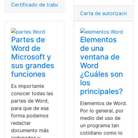
Certificado de trabajo
,
Certificados
,
Documentos
,
Ecua
Carta de autorización
,
D
Partes de
Elementos
Word de
de una
Microsoft y
ventana de
sus grandes
Word
funciones
¿Cuáles son
los
Es importante
principales?
conocer todas las
partes de Word,
Elementos de Word.
para que de esa
Por lo general, por
forma podamos
medio del uso de
redactar
un programa tan
documento más
cotidiano como lo
ordenados y