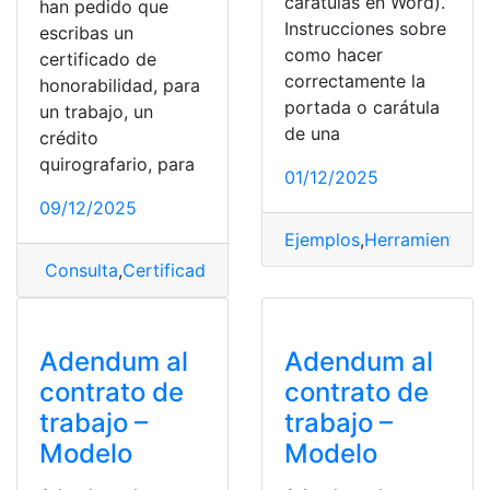
carátulas en Word).
han pedido que
Instrucciones sobre
escribas un
como hacer
certificado de
correctamente la
honorabilidad, para
portada o carátula
un trabajo, un
de una
crédito
quirografario, para
01/12/2025
09/12/2025
Ejemplos
,
Herramientas 
Consulta
,
Certificado de honorabilidad
,
ejemplo
,
pasos 
Adendum al
Adendum al
contrato de
contrato de
trabajo –
trabajo –
Modelo
Modelo