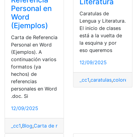
Literatura
Personal en
Caratulas de
Word
Lengua y Literatura.
(Ejemplos)
El inicio de clases
está a la vuelta de
Carta de Referencia
la esquina y por
Personal en Word
eso queremos
(Ejemplos). A
continuación varios
12/09/2025
formatos (ya
hechos) de
_cc1
,
caratulas
,
colores
,
De
referencias
personales en Word
.doc. Si
12/09/2025
_cc1
,
Blog
,
Carta de referencia
,
Herramientas Ecuador
,
t