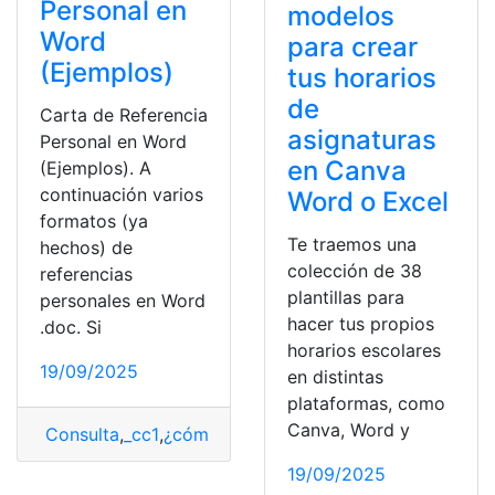
Personal en
modelos
Word
para crear
(Ejemplos)
tus horarios
de
Carta de Referencia
asignaturas
Personal en Word
en Canva
(Ejemplos). A
continuación varios
Word o Excel
formatos (ya
Te traemos una
hechos) de
colección de 38
referencias
plantillas para
personales en Word
hacer tus propios
.doc. Si
horarios escolares
19/09/2025
en distintas
plataformas, como
Canva, Word y
Consulta
,
_cc1
,
¿cómo lo hago?
,
Carta de referencia
19/09/2025