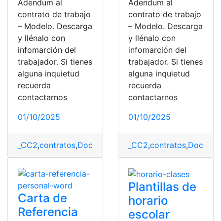
Adendum al
Adendum al
contrato de trabajo
contrato de trabajo
– Modelo. Descarga
– Modelo. Descarga
y llénalo con
y llénalo con
infomarción del
infomarción del
trabajador. Si tienes
trabajador. Si tienes
alguna inquietud
alguna inquietud
recuerda
recuerda
contactarnos
contactarnos
01/10/2025
01/10/2025
_CC2
,
contratos
,
Documentos
,
Ecuador
_CC2
,
contratos
,
Herramientas
,
Docume
,
He
Plantillas de
Carta de
horario
Referencia
escolar