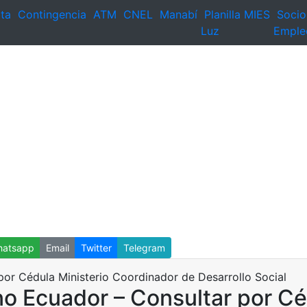
ta
Contingencia
ATM
CNEL
Manabí
Planilla
MIES
Socio
Luz
Emple
atsapp
Email
Twitter
Telegram
o Ecuador – Consultar por Cé