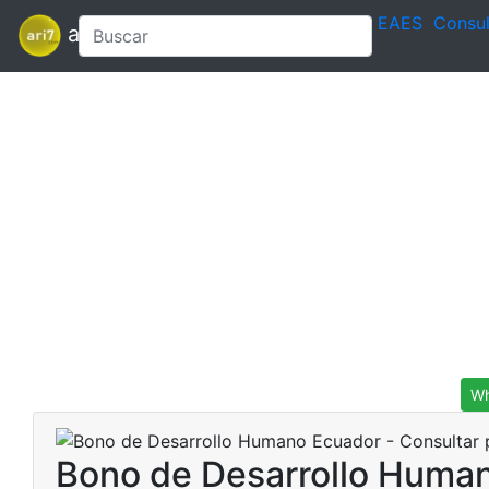
EAES
Consul
ari7
Wh
Bono de Desarrollo Human