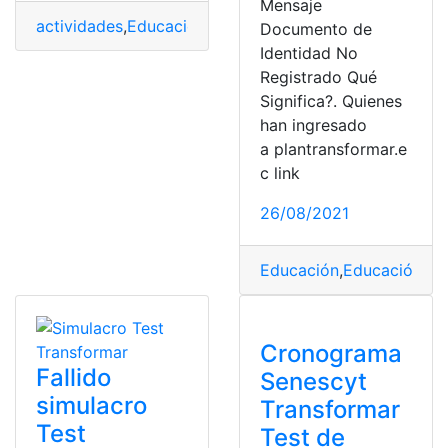
Mensaje
actividades
,
Educación
,
Educación Superior
,
Educación 
Documento de
Identidad No
Registrado Qué
Significa?. Quienes
han ingresado
a plantransformar.e
c link
26/08/2021
Educación
,
Educación Su
Cronograma
Fallido
Senescyt
simulacro
Transformar
Test
Test de