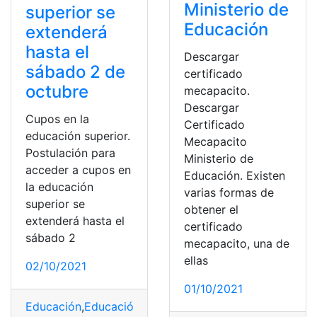
Ministerio de
superior se
Educación
extenderá
hasta el
Descargar
sábado 2 de
certificado
octubre
mecapacito.
Descargar
Cupos en la
Certificado
educación superior.
Mecapacito
Postulación para
Ministerio de
acceder a cupos en
Educación. Existen
la educación
varias formas de
superior se
obtener el
extenderá hasta el
certificado
sábado 2
mecapacito, una de
ellas
02/10/2021
01/10/2021
Educación
,
Educación Superior
,
educar Ecuador
,
Instit