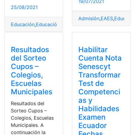
19/07/2021
25/08/2021
Admisión
,
EAES
,
Educaci
Educación
,
Educación Superior
,
Examen
,
examen de ing
Resultados
Habilitar
del Sorteo
Cuenta Nota
Cupos –
Senescyt
Colegios,
Transformar
Escuelas
Test de
Municipales
Competenci
as y
Resultados del
Habilidades
Sorteo Cupos –
Examen
Colegios, Escuelas
Ecuador
Municipales. A
continuación la
Fechas