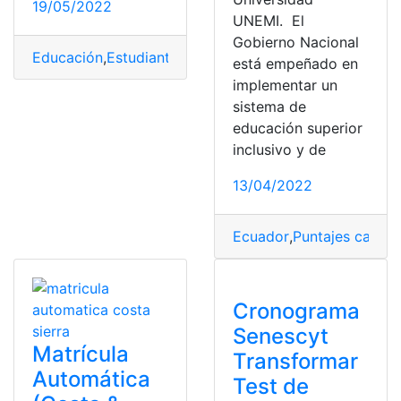
19/05/2022
UNEMI. El
Gobierno Nacional
Educación
,
Estudiantes
,
guías
,
Materiales
,
pdf libro
,
Plan 
está empeñado en
implementar un
sistema de
educación superior
inclusivo y de
13/04/2022
Ecuador
,
Puntajes carrer
Cronograma
Senescyt
Matrícula
Transformar
Automática
Test de