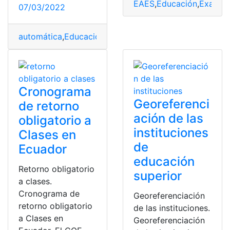
EAES
,
Educación
,
Examen
07/03/2022
automática
,
Educación
,
Ministerio de Educación
,
Minist
Cronograma
Georeferenci
de retorno
ación de las
obligatorio a
instituciones
Clases en
de
Ecuador
educación
Retorno obligatorio
superior
a clases.
Cronograma de
Georeferenciación
retorno obligatorio
de las instituciones.
a Clases en
Georeferenciación