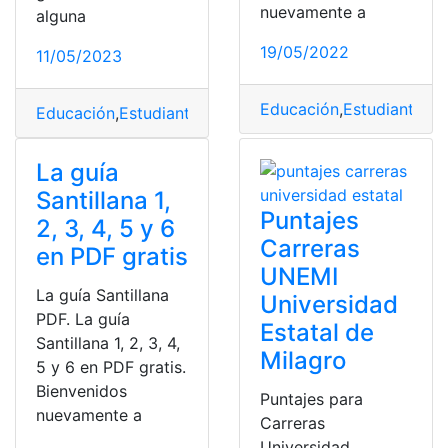
nuevamente a
alguna
19/05/2022
11/05/2023
Educación
,
Estudiantes
,
g
Educación
,
Estudiantes
,
guías
,
Materiales
,
pdf libro
,
Plan 
La guía
Santillana 1,
Puntajes
2, 3, 4, 5 y 6
Carreras
en PDF gratis
UNEMI
La guía Santillana
Universidad
PDF. La guía
Estatal de
Santillana 1, 2, 3, 4,
Milagro
5 y 6 en PDF gratis.
Bienvenidos
Puntajes para
nuevamente a
Carreras
Universidad