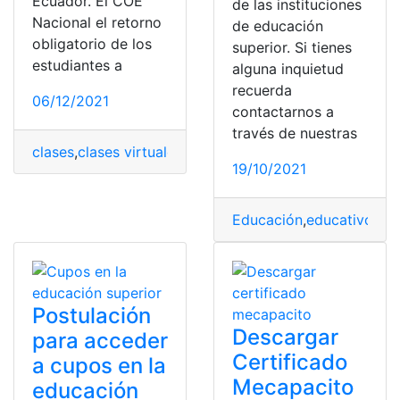
Ecuador. El COE
de las instituciones
Nacional el retorno
de educación
obligatorio de los
superior. Si tienes
estudiantes a
alguna inquietud
recuerda
06/12/2021
contactarnos a
través de nuestras
clases
,
clases virtuales
,
decreto
,
Ecuador
,
EducarEcuado
19/10/2021
Educación
,
educativos
,
Ge
Postulación
Descargar
para acceder
Certificado
a cupos en la
Mecapacito
educación