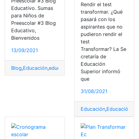
Preescolar #3 Blog
Rendir el test
Educativo. Sumas
transformar. ¿Qué
para Niños de
pasará con los
Preescolar #3 Blog
aspirantes que no
Educativo,
pudieron rendir el
Bienvenidos
test
Transformar? La Se
13/09/2021
cretaría de
Educación
Blog
,
Educación
,
educación básica
,
educación inicial
,
esc
Superior informó
que
31/08/2021
Educación
,
Educación Su