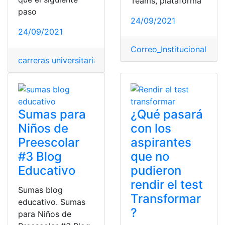
Teams, plataforma
paso
24/09/2021
24/09/2021
Correo_Institucional
,
Edu
carreras universitarias
,
Educación
,
Ingresar a la univers
Sumas para
¿Qué pasará
Niños de
con los
Preescolar
aspirantes
#3 Blog
que no
Educativo
pudieron
rendir el test
Sumas blog
Transformar
educativo. Sumas
?
para Niños de