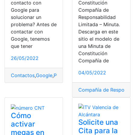
contacto con
Constitución
Google para
Compañía de
solucionar un
Responsabilidad
problema? Antes de
Limitada – Minuta.
contactar con
Descarga en este
Google, tenemos
sitio el modelo de
que tener
una Minuta de
Constitución
26/05/2022
Compañía de
04/05/2022
Contactos
,
Google
,
Problemas sociales
,
solucionar
,
Solu
Compañía de Responsabi
Cómo
Solicite una
activar
Cita para la
megas en