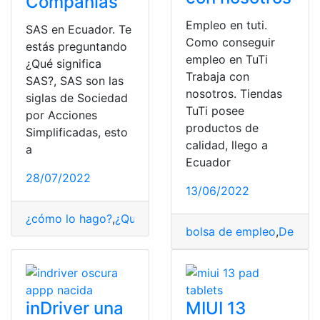
Compañías
Empleo en tuti.
SAS en Ecuador. Te
Como conseguir
estás preguntando
empleo en TuTi
¿Qué significa
Trabaja con
SAS?, SAS son las
nosotros. Tiendas
siglas de Sociedad
TuTi posee
por Acciones
productos de
Simplificadas, esto
calidad, llego a
a
Ecuador
28/07/2022
13/06/2022
¿cómo lo hago?
,
¿Qué es?
,
compañías
,
pasos a seguir
,
S
bolsa de empleo
,
Desemp
inDriver una
MIUI 13