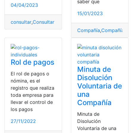
saber que
04/04/2023
15/01/2023
consultar
,
Consultar la planilla de luz en Emelnorte
,
con
Compañía
,
Compañía An
Rol de pagos
Minuta de
El rol de pagos o
Disolución
nómina, es el
Voluntaria de
registro que realiza
una
toda empresa para
Compañía
llevar el control de
los pagos
Minuta de
27/11/2022
Disolución
Voluntaria de una