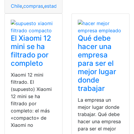
Chile
,
compras
,
estado de cuenta
,
Fashion Park Online
,
S
El Xiaomi 12
Qué debe
mini se ha
hacer una
filtrado por
empresa
completo
para ser el
mejor lugar
Xiaomi 12 mini
donde
filtrado. El
trabajar
(supuesto) Xiaomi
12 mini se ha
La empresa un
filtrado por
mejor lugar donde
completo: el más
trabajar. Qué debe
«compacto» de
hacer una empresa
Xiaomi no
para ser el mejor