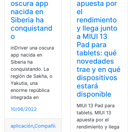
oscura app
apuesta por
nacida en
el
Siberia ha
rendimiento
conquistand
y llega junto
o
a MIUI 13
Pad para
inDriver una oscura
tablets: qué
app nacida en
novedades
Siberia ha
trae y en qué
conquistando. La
región de Sakha, o
dispositivos
Yakutia, una
estará
enorme república
disponible
integrada en
MIUI 13 Pad para
10/06/2022
tablets. MIUI 13
apuesta por el
aplicación
,
Compañía
,
Conducir
,
datos
,
empresa
rendimiento y llega