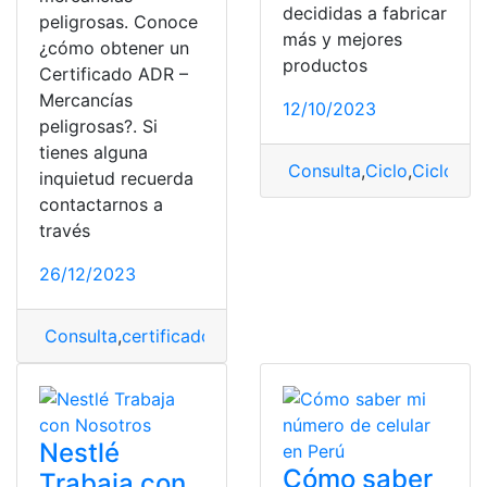
decididas a fabricar
peligrosas. Conoce
más y mejores
¿cómo obtener un
productos
Certificado ADR –
Mercancías
12/10/2023
peligrosas?. Si
tienes alguna
Consulta
,
Ciclo
,
Ciclo Mo
inquietud recuerda
contactarnos a
través
26/12/2023
Consulta
,
certificado
,
Certificado ADR
,
obtener
Nestlé
Cómo saber
Trabaja con