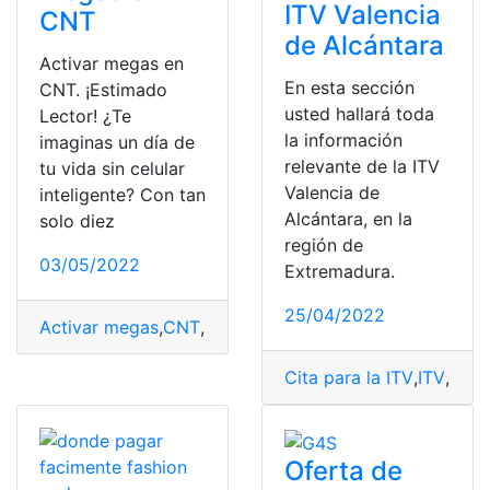
ITV Valencia
CNT
de Alcántara
Activar megas en
En esta sección
CNT. ¡Estimado
usted hallará toda
Lector! ¿Te
la información
imaginas un día de
relevante de la ITV
tu vida sin celular
Valencia de
inteligente? Con tan
Alcántara, en la
solo diez
región de
03/05/2022
Extremadura.
25/04/2022
Activar megas
,
CNT
,
Internet
,
plan
,
Plan Conectividad
,
pl
Cita para la ITV
,
ITV
,
ITV 
Oferta de