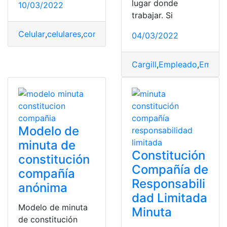
lugar donde
10/03/2022
trabajar. Si
Celular
,
celulares
,
completos
,
filtrado
,
filtro
,
Número de t
04/03/2022
Cargill
,
Empleado
,
Emplea
Modelo de
minuta de
Constitución
constitución
Compañía de
compañía
Responsabili
anónima
dad Limitada
Modelo de minuta
Minuta
de constitución