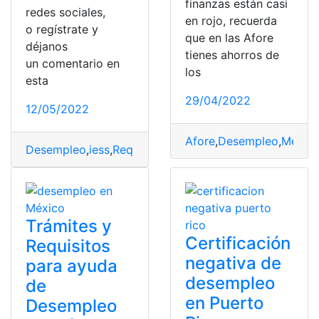
finanzas están casi
redes sociales,
en rojo, recuerda
o regístrate y
que en las Afore
déjanos
tienes ahorros de
un comentario en
los
esta
29/04/2022
12/05/2022
Afore
,
Desempleo
,
Mexic
Desempleo
,
iess
,
Requisitos
,
seguro
,
solicitar
Trámites y
Certificación
Requisitos
negativa de
para ayuda
desempleo
de
en Puerto
Desempleo