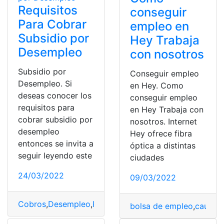
Requisitos
conseguir
Para Cobrar
empleo en
Subsidio por
Hey Trabaja
Desempleo
con nosotros
Subsidio por
Conseguir empleo
Desempleo. Si
en Hey. Como
deseas conocer los
conseguir empleo
requisitos para
en Hey Trabaja con
cobrar subsidio por
nosotros. Internet
desempleo
Hey ofrece fibra
entonces se invita a
óptica a distintas
seguir leyendo este
ciudades
24/03/2022
09/03/2022
Cobros
,
Desempleo
,
Requisitos
,
Seguro de Desempleo
,
S
bolsa de empleo
,
causas 