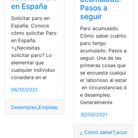
en España
Pasos a
seguir
Solicitar paro en
España. Conoce
Paro acumulado.
cómo solicitar Paro
Cómo saber cuánto
en España.
paro tengo
<¿Necesitas
acumulado: Pasos a
solicitar paro? Lo
seguir. Una de las
elemental que
primeras cosas que
cualquier individuo
se encuesta cualqui
considera en el
er laborioso al estar
en circunstancias d
06/10/2021
e desempleo.
Generalmente
Desempleo
,
Empleado
,
Empleador
,
Empleo
,
España
,
solic
30/09/2021
¿ Cómo saber?
,
acumulac