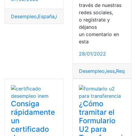
través de nuestras
redes sociales,
Desempleo
,
España
,
información
,
paro
,
Requisitos
o regístrate y
déjanos
un comentario en
esta
28/01/2022
Desempleo
,
iess
,
Requisit
Consiga
¿Cómo
rápidamente
tramitar el
un
Formulario
certificado
U2 para