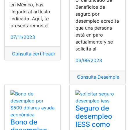
El certificado de
en México, has
Beneficios de
llegado al artículo
seguro por
indicado. Aquí, te
desempleo acredita
presentaremos el
que una persona
está en paro
07/11/2023
actualmente y se
solicita al
Consulta
,
certificado
,
Desempleo
,
ISSSTE
06/09/2023
Consulta
,
Desempleo
,
sol
Seguro de
desempleo
Bono de
IESS como