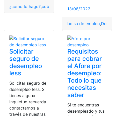
¿cómo lo hago?
,
cobrar
,
Desempleo
,
RAI
,
Requisitos
13/06/2022
bolsa de empleo
,
Desemp
Solicitar
Requisitos
seguro de
para cobrar
desempleo
el Afore por
Iess
desempleo:
Todo lo que
Solicitar seguro de
necesitas
desempleo Iess. Si
saber
tienes alguna
inquietud recuerda
Si te encuentras
contactarnos a
desempleado y tus
través de nuestras