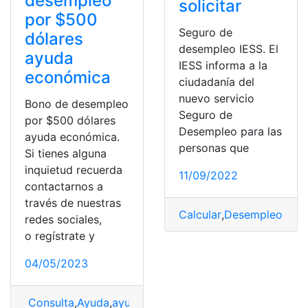
desempleo
solicitar
por $500
Seguro de
dólares
desempleo IESS. El
ayuda
IESS informa a la
económica
ciudadanía del
nuevo servicio
Bono de desempleo
Seguro de
por $500 dólares
Desempleo para las
ayuda económica.
personas que
Si tienes alguna
inquietud recuerda
11/09/2022
contactarnos a
través de nuestras
Calcular
,
Desempleo
,
Ecu
redes sociales,
o regístrate y
04/05/2023
Consulta
,
Ayuda
,
ayuda económica
,
Bono
,
Bono alivio a