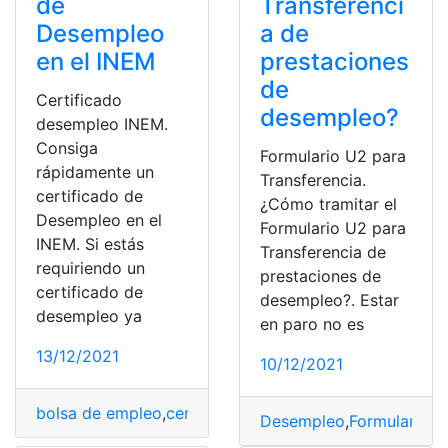
de
Transferenci
Desempleo
a de
en el INEM
prestaciones
de
Certificado
desempleo?
desempleo INEM.
Consiga
Formulario U2 para
rápidamente un
Transferencia.
certificado de
¿Cómo tramitar el
Desempleo en el
Formulario U2 para
INEM. Si estás
Transferencia de
requiriendo un
prestaciones de
certificado de
desempleo?. Estar
desempleo ya
en paro no es
13/12/2021
10/12/2021
bolsa de empleo
,
certificado
,
Certificado digital
,
Certif
Desempleo
,
Formulario
,
F