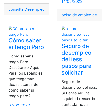
14/02/2022
consulta
,
Desempleo
,
Ecuador
,
iess
,
top2
bolsa de empleo
,
deman
Cómo saber
Seguro de
si tengo Paro
desempleo
Cómo saber si
del iess,
tengo Paro
pasos para
Descúbrelo Aquí.
solicitar
Para los Españoles
que tengamos
Seguro de
dudas acerca de
desempleo del iess.
cómo saber si
Si tienes alguna
tengo paro?
inquietud recuerda
contactarnos a
07/02/2022