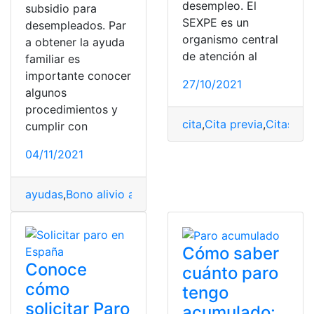
desempleo. El
subsidio para
SEXPE es un
desempleados. Par
organismo central
a obtener la ayuda
de atención al
familiar es
importante conocer
27/10/2021
algunos
procedimientos y
cita
,
Cita previa
,
Citas
,
De
cumplir con
04/11/2021
ayudas
,
Bono alivio al desempleo
,
Bono de Protección F
Cómo saber
Conoce
cuánto paro
cómo
tengo
solicitar Paro
acumulado: