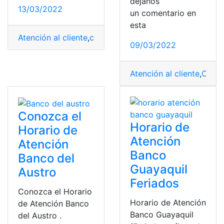
déjanos
13/03/2022
un comentario en
esta
Atención al cliente
,
clientes
,
DIRECTV
,
Ecuador
,
Noticias
,
09/03/2022
Atención al cliente
,
Capac
Conozca el
Horario de
Horario de
Atención
Atención
Banco
Banco del
Guayaquil
Austro
Feriados
Conozca el Horario
Horario de Atención
de Atención Banco
Banco Guayaquil
del Austro .