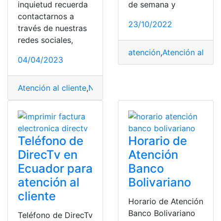
inquietud recuerda
de semana y
contactarnos a
23/10/2022
través de nuestras
redes sociales,
atención
,
Atención al clie
04/04/2023
Atención al cliente
,
Número de teléfono
,
teléfono
,
Teléf
Teléfono de
Horario de
DirecTv en
Atención
Ecuador para
Banco
atención al
Bolivariano
cliente
Horario de Atención
Banco Bolivariano
Teléfono de DirecTv