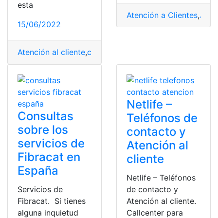
esta
Atención a Clientes
,
Atenc
15/06/2022
Atención al cliente
,
centros de salud
,
Cobertura de Sal
Netlife –
Consultas
Teléfonos de
sobre los
contacto y
servicios de
Atención al
Fibracat en
cliente
España
Netlife – Teléfonos
Servicios de
de contacto y
Fibracat. Si tienes
Atención al cliente.
alguna inquietud
Callcenter para