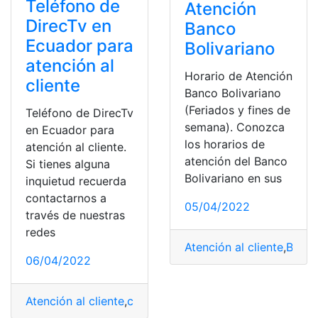
Teléfono de
Atención
DirecTv en
Banco
Ecuador para
Bolivariano
atención al
Horario de Atención
cliente
Banco Bolivariano
(Feriados y fines de
Teléfono de DirecTv
semana). Conozca
en Ecuador para
los horarios de
atención al cliente.
atención del Banco
Si tienes alguna
Bolivariano en sus
inquietud recuerda
contactarnos a
05/04/2022
través de nuestras
redes
Atención al cliente
,
Banco
06/04/2022
Atención al cliente
,
clientes
,
DIRECTV
,
DIRECTV Ecuado