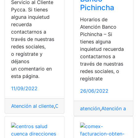
Servicio al Cliente
Pichincha
Pycca. Si tienes
alguna inquietud
Horarios de
recuerda
Atención Banco
contactarnos a
Pichincha – Si
través de nuestras
tienes alguna
redes sociales,
inquietud recuerda
o regístrate y
contactarnos a
déjanos
través de nuestras
un comentario en
redes sociales, o
esta página.
regístrate
11/09/2022
26/06/2022
Atención al cliente
,
Contactos
,
Pycca
,
Servicio al cliente
atención
,
Atención a Clie