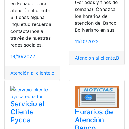
(Feriados y fines de
en Ecuador para
semana). Conozca
atención al cliente.
los horarios de
Si tienes alguna
atención del Banco
inquietud recuerda
Bolivariano en sus
contactarnos a
través de nuestras
11/10/2022
redes sociales,
19/10/2022
Atención al cliente
,
Banco
Atención al cliente
,
consulta
,
Consulta Online
,
DIRECTV
,
Servicio al
Cliente
Horarios de
Pycca
Atención
Banco