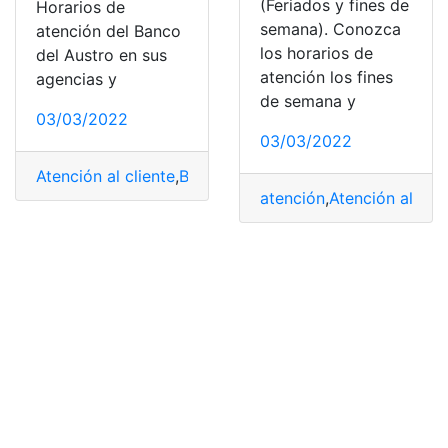
(Feriados y fines de
Horarios de
semana). Conozca
atención del Banco
los horarios de
del Austro en sus
atención los fines
agencias y
de semana y
03/03/2022
03/03/2022
Atención al cliente
,
Banco del Austro
,
Feriados
,
fines de
atención
,
Atención al clie