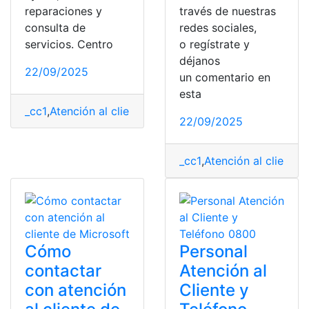
reparaciones y
través de nuestras
consulta de
redes sociales,
servicios. Centro
o regístrate y
déjanos
22/09/2025
un comentario en
esta
_cc1
,
Atención al cliente
,
Contactos
,
Ecuador
,
Netlife
22/09/2025
_cc1
,
Atención al cliente
,
A
Cómo
Personal
contactar
Atención al
con atención
Cliente y