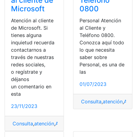
al cliente de
Teléfono
Microsoft
0800
Atención al cliente
Personal Atención
de Microsoft. Si
al Cliente y
tienes alguna
Teléfono 0800.
inquietud recuerda
Conozca aquí todo
contactarnos a
lo que necesita
través de nuestras
saber sobre
redes sociales,
Personal, es una de
o regístrate y
las
déjanos
01/07/2023
un comentario en
esta
Consulta
,
atención
,
Atenc
23/11/2023
Consulta
,
atención
,
Atención al cliente
,
Contactar