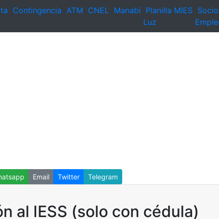
ta
Contingencia
ATM
CNEL
Manabí
Planilla
MIES
Socio
Luz
Emple
atsapp
Email
Twitter
Telegram
ón al IESS (solo con cédula)