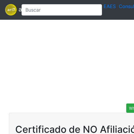
EAES
Consul
ari7
Wh
Certificado de NO Afiliaci