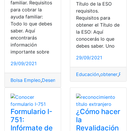
familiar. Requisitos
Título de la ESO
para cobrar la
requisitos.
ayuda familiar:
Requisitos para
Todo lo que debes
obtener el Título de
saber. Aquí
la ESO: Aquí
encontrarás
conocerás lo que
información
debes saber. Uno
importante sobre
29/09/2021
29/09/2021
Educación
,
obtener
,
Pers
Bolsa Empleo
,
Desempleo
,
información
,
Informe
,
Recono
Formulario I-
¿Cómo hacer
751:
la
Infórmate de
Revalidación