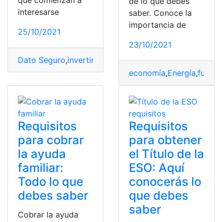
de lo que debes
interesarse
saber. Conoce la
importancia de
25/10/2021
23/10/2021
Dato Seguro
,
invertir
,
Jóvenes
,
Jóvenes construyendo el
economía
,
Energía
,
funci
Requisitos
Requisitos
para cobrar
para obtener
la ayuda
el Título de la
familiar:
ESO: Aquí
Todo lo que
conocerás lo
debes saber
que debes
saber
Cobrar la ayuda