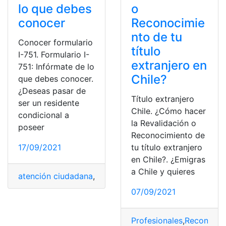
lo que debes
o
conocer
Reconocimie
nto de tu
Conocer formulario
título
I-751. Formulario I-
extranjero en
751: Infórmate de lo
Chile?
que debes conocer.
¿Deseas pasar de
Título extranjero
ser un residente
Chile. ¿Cómo hacer
condicional a
la Revalidación o
poseer
Reconocimiento de
17/09/2021
tu título extranjero
en Chile?. ¿Emigras
a Chile y quieres
atención ciudadana
,
ciudadanía
,
ciudadanos
,
Estados U
07/09/2021
Profesionales
,
Reconocim