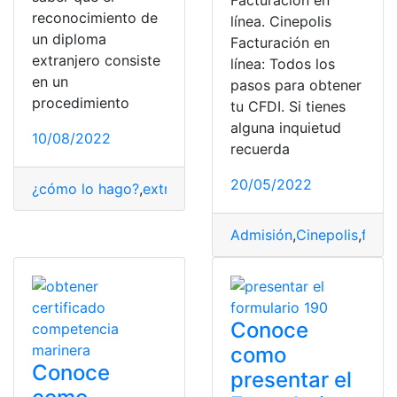
Facturación en
reconocimiento de
línea. Cinepolis
un diploma
Facturación en
extranjero consiste
línea: Todos los
en un
pasos para obtener
procedimiento
tu CFDI. Si tienes
alguna inquietud
10/08/2022
recuerda
20/05/2022
¿cómo lo hago?
,
extranjero
,
Perú
,
Reconocimiento
,
Títul
Admisión
,
Cinepolis
,
factu
Conoce
como
Conoce
presentar el