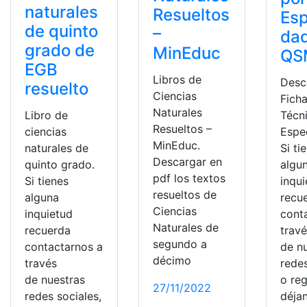
naturales
Resueltos
Esp
de quinto
–
dad
grado de
MinEduc
QS
EGB
Libros de
Desc
resuelto
Ciencias
Fich
Naturales
Libro de
Técn
Resueltos –
ciencias
Espec
MinEduc.
naturales de
Si ti
Descargar en
quinto grado.
algu
pdf los textos
Si tienes
inqu
resueltos de
alguna
recu
Ciencias
inquietud
cont
Naturales de
recuerda
trav
segundo a
contactarnos a
de n
décimo
través
redes
de nuestras
o reg
27/11/2022
redes sociales,
déja