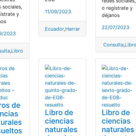
redes sociales,
 sociales,
o regístrate y
11/09/2023
ístrate y
déjanos
nos
22/07/2023
Ecuador
,
Herramientas Ecuador
,
News
9/2023
Consulta
,
Libr
cias Naturales
ulta
,
Libro
,
Libro de Ciencias Naturales
,
Libro resuelto
,
Resuelto
,
Libro resuelto
,
Resue
ros de
Libro de
Libro de
ncias
ciencias
ciencias
urales
naturales
naturales
ueltos