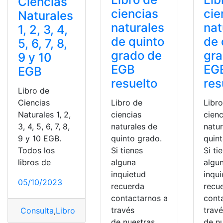
Ciencias
ciencias
cie
Naturales
naturales
nat
1, 2, 3, 4,
de quinto
de 
5, 6, 7, 8,
grado de
gra
9 y 10
EGB
EG
EGB
resuelto
res
Libro de
Ciencias
Libro de
Libr
Naturales 1, 2,
ciencias
cienc
3, 4, 5, 6, 7, 8,
naturales de
natu
9 y 10 EGB.
quinto grado.
quin
Todos los
Si tienes
Si ti
libros de
alguna
algu
inquietud
inqu
05/10/2023
recuerda
recu
contactarnos a
cont
través
trav
Consulta
,
Libro
,
Libro de Ciencias Naturales
,
ministerio
,
de nuestras
de n