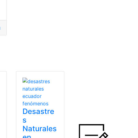
ales
encias Naturales
,
consulta
,
Ecuador
,
Libro de Ciencias Naturales
Desastre
s
Naturales
en