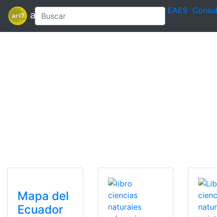
EAES
Consul
ari7
Mapa del
Ecuador