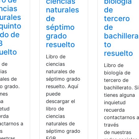
ciencias
biología
ncias
naturales
de
urales
de
tercero
quinto
séptimo
de
do de
grado
bachillera
B
resuelto
to
uelto
resuelto
Libro de
o de
ciencias
Libro de
ias
naturales de
biología de
rales de
séptimo grado
tercero de
to grado.
resuelto. Aquí
bachillerato. Si
enes
puede
tienes alguna
na
descargar el
inquietud
ietud
libro de
recuerda
erda
ciencias
contactarnos 
actarnos a
naturales de
través
és
séptimo grado
Ministerio de Educación
de nuestras
uestras
EGB