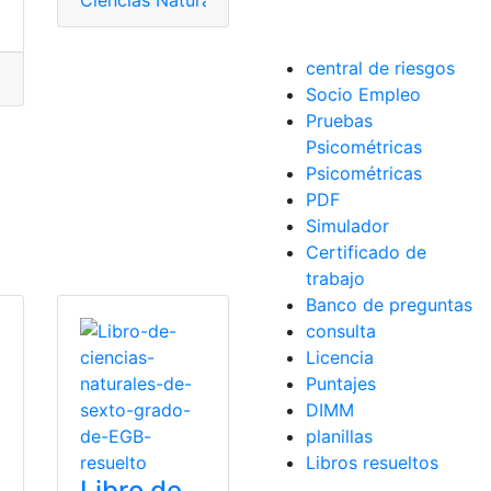
Ciencias Naturales
,
consulta
,
Ecuador
,
Libro de Cie
central de riesgos
 Naturales
,
Ecuador
,
Libro de Ciencias Naturales
,
Libros
,
Mini
Socio Empleo
Pruebas
Psicométricas
Psicométricas
PDF
Simulador
Certificado de
trabajo
Banco de preguntas
consulta
Licencia
Puntajes
DIMM
planillas
Libros resueltos
Libro de