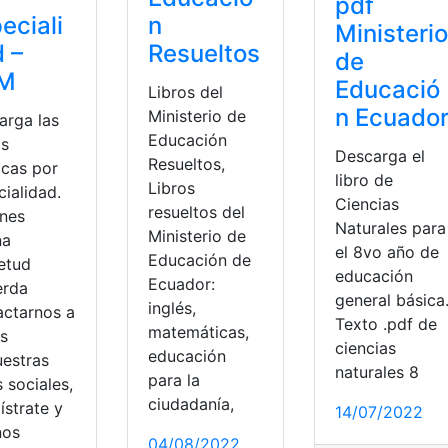
pdf
eciali
n
Ministerio
 –
Resueltos
de
M
Educació
Libros del
n Ecuado
Ministerio de
arga las
Educación
as
Descarga el
Resueltos,
icas por
libro de
Libros
ialidad.
Ciencias
resueltos del
enes
Naturales para
Ministerio de
na
el 8vo año de
Educación de
ietud
educación
Ecuador:
erda
general básica
inglés,
actarnos a
Texto .pdf de
matemáticas,
és
ciencias
educación
uestras
naturales 8
para la
 sociales,
ciudadanía,
ístrate y
14/07/2022
nos
04/08/2022