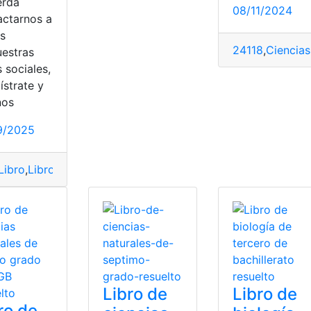
erda
08/11/2024
actarnos a
és
s resueltos
,
Ministerio de Educación
,
top2
24118
,
Ciencias
uestras
 sociales,
ístrate y
nos
9/2025
Libro
,
Libro de Ciencias Naturales
,
Libro resuelto
,
Resuelto
Libro de
Libro de
ro de