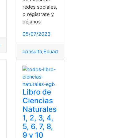
redes sociales,
o regístrate y
déjanos
05/07/2023
o
,
Libro de Biología
,
Libro resuelto
,
Resuelto
,
Resuelto en Pdf
lto
consulta
,
Ecuador
,
Libros
,
Libros del ministerio de
Libro de
Ciencias
Naturales
1, 2, 3, 4,
5, 6, 7, 8,
9 y 10