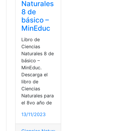
Naturales
8 de
básico –
MinEduc
Libro de
Ciencias
Naturales 8 de
básico –
MinEduc.
Descarga el
libro de
Ciencias
Naturales para
el 8vo año de
13/11/2023
os
,
Libros resueltos
,
Ministerio de Educación
,
top2