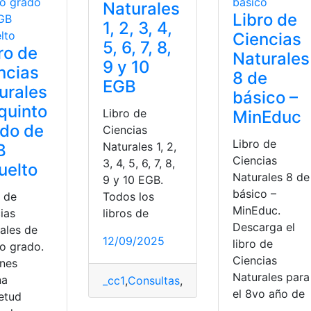
Naturales
Libro de
1, 2, 3, 4,
Ciencias
5, 6, 7, 8,
ro de
Naturales
9 y 10
ncias
8 de
EGB
urales
básico –
quinto
Libro de
MinEduc
do de
Ciencias
Libro de
Naturales 1, 2,
B
Ciencias
3, 4, 5, 6, 7, 8,
uelto
Naturales 8 de
9 y 10 EGB.
básico –
o de
Todos los
MinEduc.
ias
libros de
Descarga el
rales de
12/09/2025
libro de
to grado.
Ciencias
enes
Naturales para
na
_cc1
,
Consultas
,
Ecuador
,
Educación
,
Libr
el 8vo año de
ietud
s
,
naturales
,
regiones
,
Sierra
,
Sierra-Amazonía