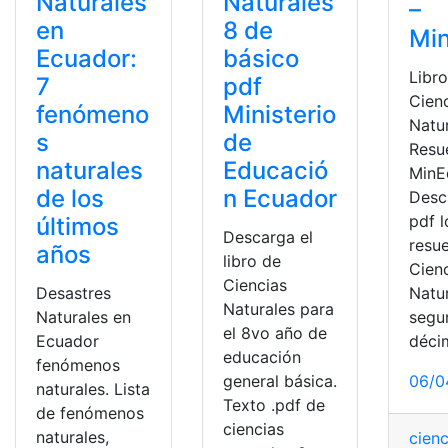
Naturales
Naturales
–
en
8 de
Mi
Ecuador:
básico
Libr
7
pdf
Cien
fenómeno
Ministerio
Natu
s
de
Resu
naturales
Educació
MinE
de los
n Ecuador
Desc
pdf l
últimos
Descarga el
resu
años
libro de
Cien
Ciencias
Desastres
Natu
Naturales para
Naturales en
segu
el 8vo año de
Ecuador
déci
educación
fenómenos
general básica.
06/0
naturales. Lista
Texto .pdf de
de fenómenos
ciencias
naturales,
cienc