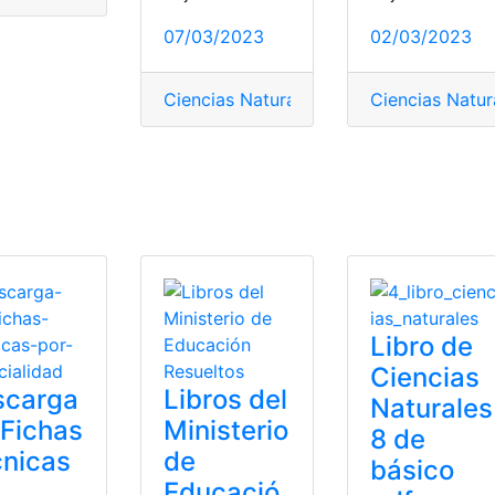
07/03/2023
02/03/2023
Ciencias Naturales
,
Ecuador
Ciencias Natur
,
Libro de Ci
cias Naturales
,
ministerio
,
Ministerio de Educación
,
PDF
nómenos naturales
Libro de
Ciencias
scarga
Libros del
Naturales
 Fichas
Ministerio
8 de
nicas
de
básico
Educació