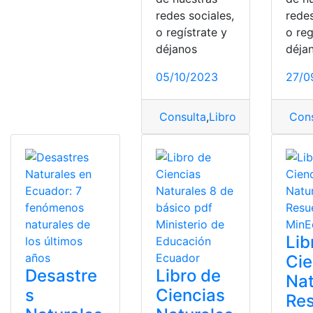
redes sociales,
redes
o regístrate y
o reg
déjanos
déja
05/10/2023
27/0
Consulta
,
Libro
,
Libro de Cien
Cons
Lib
Cie
Desastre
Libro de
Nat
s
Ciencias
Res