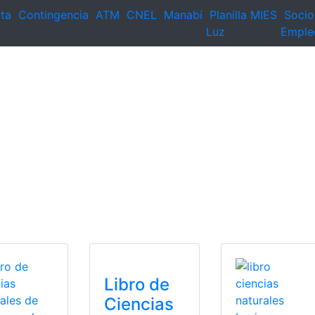
ta
Contingencia
ATM
CNEL
Manabí
Planilla
MIES
Socio
Luz
Emple
Libro de
Ciencias