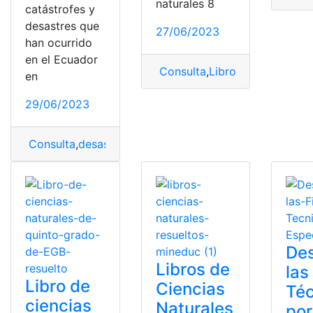
naturales 8
catástrofes y
desastres que
27/06/2023
han ocurrido
en el Ecuador
Consulta
,
Libro
,
Libro de Cien
en
29/06/2023
Consulta
,
desastres
,
desastres naturales
,
fenómenos
,
fe
De
Libros de
las
Libro de
Ciencias
Téc
ciencias
Naturales
por