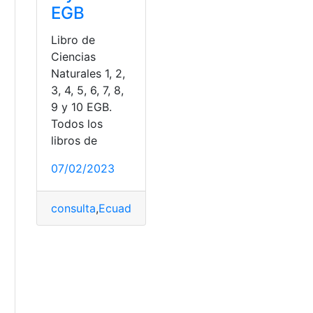
EGB
Libro de
Ciencias
Naturales 1, 2,
3, 4, 5, 6, 7, 8,
9 y 10 EGB.
Todos los
libros de
07/02/2023
consulta
,
Ecuador
,
Libro
,
Libro de Ciencias Natural
a
Resueltos
,
Libros del Ministerio para descargar
,
Libros para 