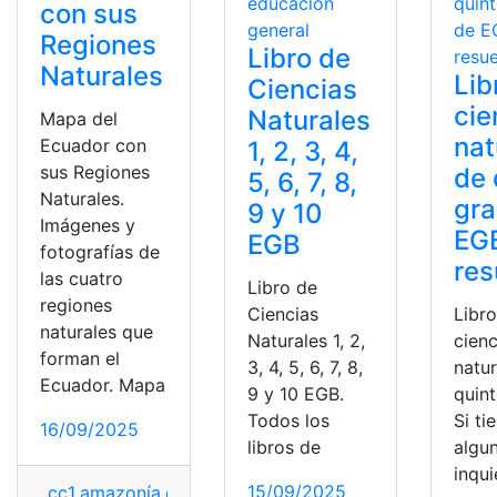
con sus
Regiones
Libro de
Naturales
Lib
Ciencias
cie
Naturales
Mapa del
nat
Ecuador con
1, 2, 3, 4,
sus Regiones
de 
5, 6, 7, 8,
Naturales.
gra
9 y 10
Imágenes y
EG
EGB
fotografías de
res
las cuatro
Libro de
regiones
Ciencias
Libr
naturales que
Naturales 1, 2,
cienc
forman el
3, 4, 5, 6, 7, 8,
natu
Ecuador. Mapa
9 y 10 EGB.
quin
Todos los
Si ti
16/09/2025
libros de
algu
inqu
15/09/2025
_cc1
,
amazonía
,
costa
,
costa - galápagos
,
Ecuador
,
Mapa