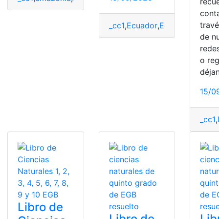
recu
cont
trav
_cc1
,
Ecuador
,
Educación
,
Libro
de n
redes
o reg
déja
15/0
_cc1
,
Libro de
Libro de
Lib