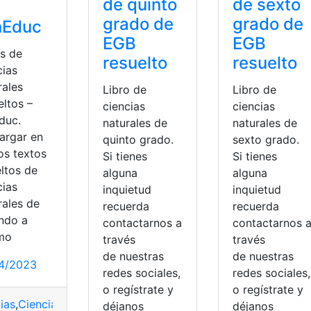
de quinto
de sexto
grado de
grado de
nEduc
EGB
EGB
os de
resuelto
resuelto
cias
rales
Libro de
Libro de
eltos –
ciencias
ciencias
duc.
naturales de
naturales de
argar en
quinto grado.
sexto grado.
os textos
Si tienes
Si tienes
eltos de
alguna
alguna
cias
inquietud
inquietud
rales de
recuerda
recuerda
ndo a
contactarnos a
contactarnos 
mo
través
través
de nuestras
de nuestras
4/2023
redes sociales,
redes sociales,
o regístrate y
o regístrate y
ias
,
Ciencias Naturales
,
Libros
,
Libros de Ciencias Naturales 
déjanos
déjanos